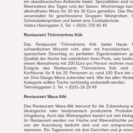
ein skandinavisches Ambiente bietet. Spezialitäten sind v
Meerestiere des Tages und der Saison. Wochentags kan
alkoholfreies Menü für 20 bis 30 Euro genießen. Das R
veranstaltet für geschlossene Gruppen Weinproben,
Schokoladenproben und bietet eine Cocktailschule.
Västra Hamngatan 3, Tel. + (0)31-720 40 40
Restaurant Thörnströms Kök
Das Restaurant Thörnströms Kök bietet Haute C
schwedischen Wurzeln ruht, aber mit französischem, 
spanischem Einschlag zu perfekten Eigenkreationen g
Qualität der Küche hat natürlichen ihren Preis, was bede
einem Abendmenü mit 200 Euro pro Person rechnen mus
Ereignis des Restaurants Thörnströms Kök sind d
Kochkurse für 8 bis 20 Personen zu rund 100 Euro be
ein Drei-Gänge-Menü zubereitet wird. Wie bei allen Rest
Kategorie sollten Tische rechtzeitig vorbestellt werden.
Teknologgatan 3, Tel. + (0)31-16 20 66
Restaurant Wasa Allé
Das Restaurant Wasa Allé benunzt für die Zubereitung s
ökologische oder biodynamisch produzierte Produk
Umgebung. Auch das Weinangebot basiert auf rein biolog
Im Restaurant werden nur Fische und Meeresfrüchte ang
von der Ausrottung bedroht sind und von entspreche
stammen. Ein Tagesmenü mit drei Gerichten und je ein