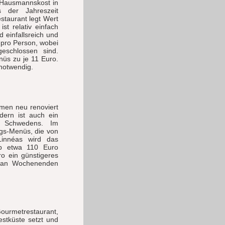
 Hausmannskost in
 der Jahreszeit
staurant legt Wert
st relativ einfach
 einfallsreich und
 pro Person, wobei
eschlossen sind.
nüs zu je 11 Euro.
 notwendig.
men neu renoviert
ndern ist auch ein
st Schwedens. Im
gs-Menüs, die von
Linnéas wird das
b etwa 110 Euro
o ein günstigeres
n an Wochenenden
Gourmetrestaurant,
stküste setzt und