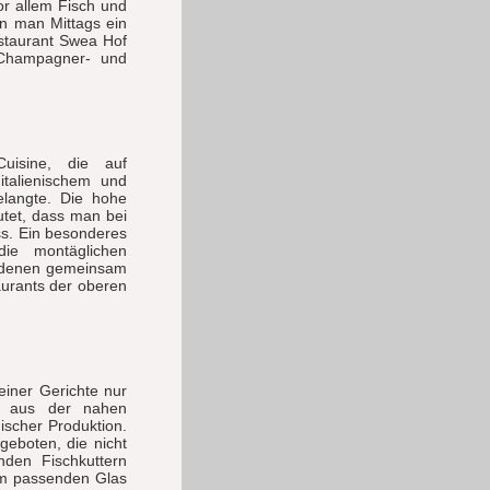
or allem Fisch und
n man Mittags ein
estaurant Swea Hof
 Champagner- und
uisine, die auf
italienischem und
elangte. Die hohe
utet, dass man bei
s. Ein besonderes
ie montäglichen
i denen gemeinsam
aurants der oberen
einer Gerichte nur
te aus der nahen
ischer Produktion.
eboten, die nicht
nden Fischkuttern
em passenden Glas