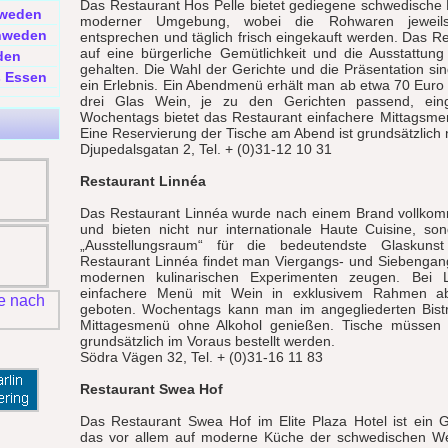
Das Restaurant Hos Pelle bietet gediegene schwedische
hweden
moderner Umgebung, wobei die Rohwaren jeweils
chweden
entsprechen und täglich frisch eingekauft werden. Das Re
auf eine bürgerliche Gemütlichkeit und die Ausstattung i
den
gehalten. Die Wahl der Gerichte und die Präsentation sind
 Essen
ein Erlebnis. Ein Abendmenü erhält man ab etwa 70 Euro
drei Glas Wein, je zu den Gerichten passend, eing
Wochentags bietet das Restaurant einfachere Mittagsme
Eine Reservierung der Tische am Abend ist grundsätzlich
Djupedalsgatan 2, Tel. + (0)31-12 10 31
Restaurant Linnéa
Das Restaurant Linnéa wurde nach einem Brand vollkom
und bieten nicht nur internationale Haute Cuisine, so
„Ausstellungsraum“ für die bedeutendste Glaskun
Restaurant Linnéa findet man Viergangs- und Siebengan
modernen kulinarischen Experimenten zeugen. Bei 
einfachere Menü mit Wein in exklusivem Rahmen a
geboten. Wochentags kann man im angegliederten Bistr
Mittagesmenü ohne Alkohol genießen. Tische müsse
grundsätzlich im Voraus bestellt werden.
Södra Vägen 32, Tel. + (0)31-16 11 83
Restaurant Swea Hof
Das Restaurant Swea Hof im Elite Plaza Hotel ist ein 
das vor allem auf moderne Küche der schwedischen We