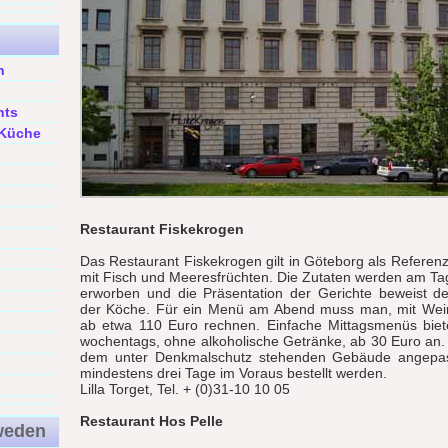
n
nts
 Küche
Restaurant Fiskekrogen
Das Restaurant Fiskekrogen gilt in Göteborg als Referenz
mit Fisch und Meeresfrüchten. Die Zutaten werden am T
erworben und die Präsentation der Gerichte beweist de
der Köche. Für ein Menü am Abend muss man, mit Wein
ab etwa 110 Euro rechnen. Einfache Mittagsmenüs biet
wochentags, ohne alkoholische Getränke, ab 30 Euro an. D
dem unter Denkmalschutz stehenden Gebäude angepass
mindestens drei Tage im Voraus bestellt werden.
Lilla Torget, Tel. + (0)31-10 10 05
Restaurant Hos Pelle
weden