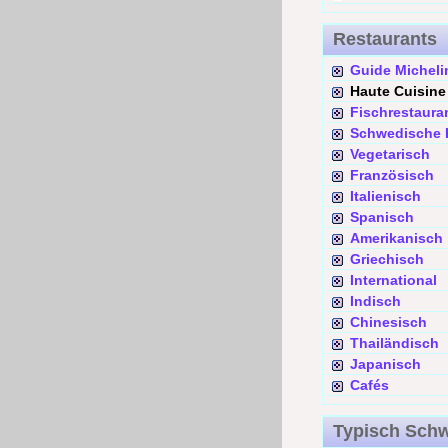
Restaurants
Guide Micheli
Haute Cuisine
Fischrestaura
Schwedische
Vegetarisch
Französisch
Italienisch
Spanisch
Amerikanisch
Griechisch
International
Indisch
Chinesisch
Thailändisch
Japanisch
Cafés
Typisch Sch