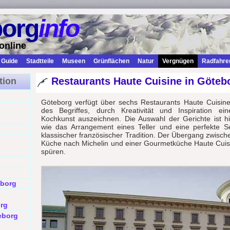
borg
info
online
Guide
Stadtteile
Museen
Grünflächen
Natur
Vergnügen
Radfahre
Restaurants Haute Cuisine in Göteb
tion
Göteborg verfügt über sechs Restaurants Haute Cuisine
des Begriffes, durch Kreativität und Inspiration eine
Kochkunst auszeichnen. Die Auswahl der Gerichte ist h
wie das Arrangement eines Teller und eine perfekte Se
klassischer französischer Tradition. Der Übergang zwische
Küche nach Michelin und einer Gourmetküche Haute Cuisi
spüren.
eborg
rg
eborg