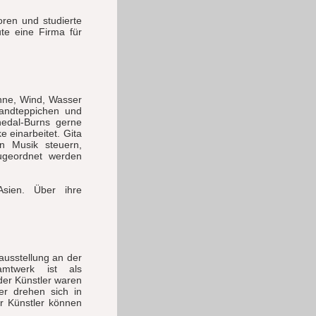
ren und studierte
ute eine Firma für
ne, Wind, Wasser
Wandteppichen und
nedal-Burns gerne
e einarbeitet. Gita
n Musik steuern,
ugeordnet werden
Asien. Über ihre
usstellung an der
amtwerk ist als
der Künstler waren
ler drehen sich in
er Künstler können
.