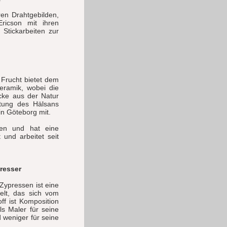
ren Drahtgebilden,
ricson mit ihren
Stickarbeiten zur
 Frucht bietet dem
eramik, wobei die
ücke aus der Natur
ltung des Hälsans
n Göteborg mit.
en und hat eine
 und arbeitet seit
presser
Zypressen ist eine
elt, das sich vom
ff ist Komposition
ls Maler für seine
 weniger für seine