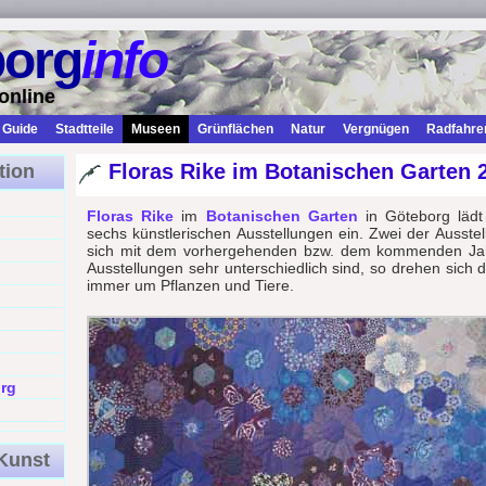
borg
info
online
Guide
Stadtteile
Museen
Grünflächen
Natur
Vergnügen
Radfahre
Floras Rike im Botanischen Garten 
tion
Floras Rike
im
Botanischen Garten
in Göteborg lädt
sechs künstlerischen Ausstellungen ein. Zwei der Ausste
sich mit dem vorhergehenden bzw. dem kommenden Jah
Ausstellungen sehr unterschiedlich sind, so drehen sich
immer um Pflanzen und Tiere.
rg
Kunst