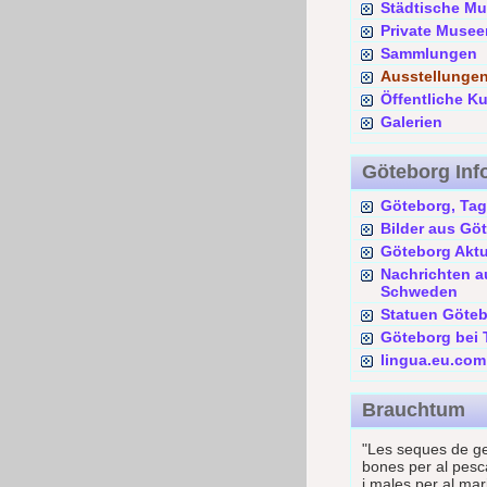
Städtische M
Private Musee
Sammlungen
Ausstellunge
Öffentliche K
Galerien
Göteborg Inf
Göteborg, Tag
Bilder aus Gö
Göteborg Aktu
Nachrichten a
Schweden
Statuen Göte
Göteborg bei T
lingua.eu.com
Brauchtum
"Les seques de g
bones per al pesc
i males per al mar