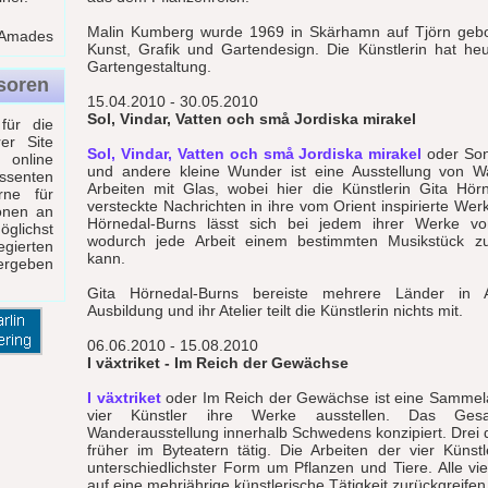
Malin Kumberg wurde 1969 in Skärhamn auf Tjörn gebo
 Amades
Kunst, Grafik und Gartendesign. Die Künstlerin hat he
Gartengestaltung.
soren
15.04.2010 - 30.05.2010
Sol, Vindar, Vatten och små Jordiska mirakel
 für die
er Site
Sol, Vindar, Vatten och små Jordiska mirakel
oder Son
nline
und andere kleine Wunder ist eine Ausstellung von 
ssenten
Arbeiten mit Glas, wobei hier die Künstlerin Gita Hör
rne für
versteckte Nachrichten in ihre vom Orient inspirierte Werk
ionen an
Hörnedal-Burns lässt sich bei jedem ihrer Werke vo
glichst
wodurch jede Arbeit einem bestimmten Musikstück z
egierten
kann.
ergeben
Gita Hörnedal-Burns bereiste mehrere Länder in 
Ausbildung und ihr Atelier teilt die Künstlerin nichts mit.
06.06.2010 - 15.08.2010
I växtriket - Im Reich der Gewächse
I växtriket
oder Im Reich der Gewächse ist eine Sammela
vier Künstler ihre Werke ausstellen. Das Ges
Wanderausstellung innerhalb Schwedens konzipiert. Drei 
früher im Byteatern tätig. Die Arbeiten der vier Künst
unterschiedlichster Form um Pflanzen und Tiere. Alle vi
auf eine mehrjährige künstlerische Tätigkeit zurückgreifen