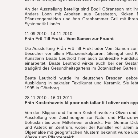
An der Ausstellung beteiligt sind Bodil Göransson mit ih
Anders Lönn mit Arbeiten aus Gussbeton, Kicken E
Pflanzengemälden und Ann Granhammer Grill mit ihren 
Systematik Linnés.
11.09.2010 - 14.11.2010
Från Frö Till Frukt - Vom Samen zur Frucht
Die Ausstellung Från Frö Till Frukt oder Vom Samen zur
Besucher vor allem Pflanzenskulpturen, Steingut und K
Künstlerin Beate Leuthold hier auch zahlreiche Fundst
einarbeitet. Beate Leuthold wirkte auch bei der Gesta
trädgård des Gesundheitsgartens im Botanischen Garten i
Beate Leuthold wurde im deutschen Dresden gebor
Ausbildung in sakraler Textilkunst und Keramik. Sie lebt
1995 in Göteborg.
28.11.2010 - 16.01.2011
Från Kosterhavets klippor och tallar till oliver och cy
Von den Klippen und Tannen Kosterhavets zu Oliven und 
Ausstellung von Zeichnungen zur Natur und Pflanzenw
Bohuslän bis zum Mittelmeer erstreckt. Für Gunnar Dido
und Ästetik im Zentrum, wobei der Künstler vor allem a
Ölgemälde mit geografischen Mustern bekannt wurde und
Werke zum Pflanzenreich.