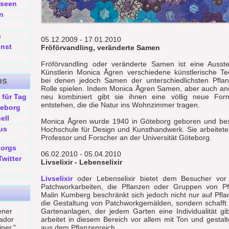
useen
n
n
05.12.2009 - 17.01.2010
unst
Fröförvandling, veränderte Samen
Fröförvandling oder veränderte Samen ist eine Ausste
Künstlerin Monica Ågren verschiedene künstlerische T
os
bei denen jedoch Samen der unterschiedlichsten Pflan
Rolle spielen. Indem Monica Ågren Samen, aber auch and
 für Tag
neu kombiniert gibt sie ihnen eine völlig neue For
entstehen, die die Natur ins Wohnzimmer tragen.
teborg
ell
Monica Ågren wurde 1940 in Göteborg geboren und bes
us
Hochschule für Design und Kunsthandwerk. Sie arbeitete
Professor und Forscher an der Universität Göteborg.
borgs
06.02.2010 - 05.04.2010
witter
Livselixir - Lebenselixir
Livselixir
oder Lebenselixir bietet dem Besucher vor
Patchworkarbeiten, die Pflanzen oder Gruppen von Pfl
Malin Kumberg beschränkt sich jedoch nicht nur auf Pfla
die Gestaltung von Patchworkgemälden, sondern schafft
ener
Gartenanlagen, der jedem Garten eine Individualität g
ador
arbeitet in diesem Bereich vor allem mit Ton und gestal
iner."
aus dem Pflanzenreich.