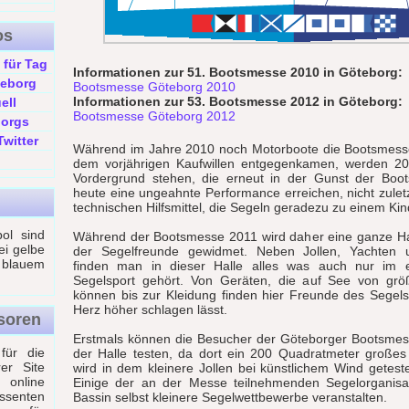
os
 für Tag
Informationen zur 51. Bootsmesse 2010 in Göteborg:
teborg
Bootsmesse Göteborg 2010
Informationen zur 53. Bootsmesse 2012 in Göteborg:
ell
Bootsmesse Göteborg 2012
borgs
witter
Während im Jahre 2010 noch Motorboote die Bootsmess
dem vorjährigen Kaufwillen entgegenkamen, werden 2
Vordergrund stehen, die erneut in der Gunst der Boot
heute eine ungeahnte Performance erreichen, nicht zule
technischen Hilfsmittel, die Segeln geradezu zu einem Ki
ol sind
Während der Bootsmesse 2011 wird daher eine ganze Hal
ei gelbe
der Segelfreunde gewidmet. Neben Jollen, Yachten
blauem
finden man in dieser Halle alles was auch nur im e
Segelsport gehört. Von Geräten, die auf See von gr
können bis zur Kleidung finden hier Freunde des Segelsp
Herz höher schlagen lässt.
soren
Erstmals können die Besucher der Göteborger Bootsmes
 für die
der Halle testen, da dort ein 200 Quadratmeter großes
er Site
wird in dem kleinere Jollen bei künstlichem Wind getes
nline
Einige der an der Messe teilnehmenden Segelorganis
ssenten
Bassin selbst kleinere Segelwettbewerbe veranstalten.