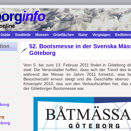
borg
info
online
Guide
Stadtteile
Museen
Grünflächen
Natur
Vergnügen
Radfahre
52. Bootsmesse in der Svenska Mäs
tion
Göteborg
Vom 5. bis zum 13. Februar 2011 findet in Göteborg d
statt. Die Veranstalter hoffen, dass sich der Trend des l
während der Messe im Jahre 2011 fortsetzt, was be
Besucherzahl erneut steigt und die Geschäfte ebenso 
Krisenjahr 2010, das von den Verkaufszahlen her, das e
der Göteborger Bootsmesse war.
eborg
rg
eborg