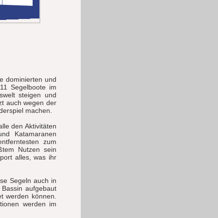
e dominierten und
011 Segelboote im
swelt steigen und
tzt auch wegen der
nderspiel machen.
le den Aktivitäten
 und Katamaranen
ntferntesten zum
ößtem Nutzen sein
ort alles, was ihr
se Segeln auch in
 Bassin aufgebaut
tet werden können.
ationen werden im