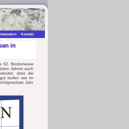
n/wandern
Kontakt
san in
ie 52. Bootsmesse
etzten Jahres auch
deutet, dass die
gut laufen wie im
rfolgreichste Jahr