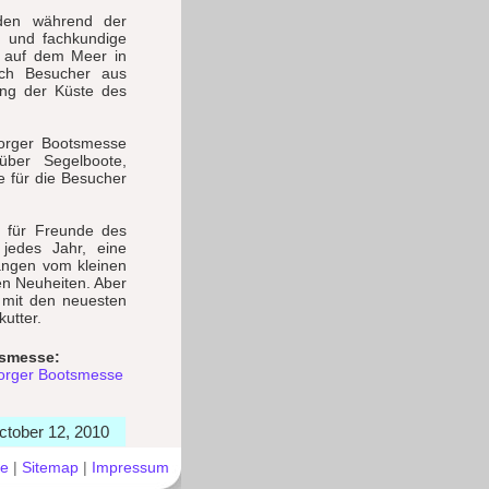
den während der
n und fachkundige
n auf dem Meer in
uch Besucher aus
ang der Küste des
orger Bootsmesse
über Segelboote,
e für die Besucher
r für Freunde des
 jedes Jahr, eine
angen vom kleinen
en Neuheiten. Aber
 mit den neuesten
utter.
tsmesse:
borger Bootsmesse
October 12, 2010
e
|
Sitemap
|
Impressum