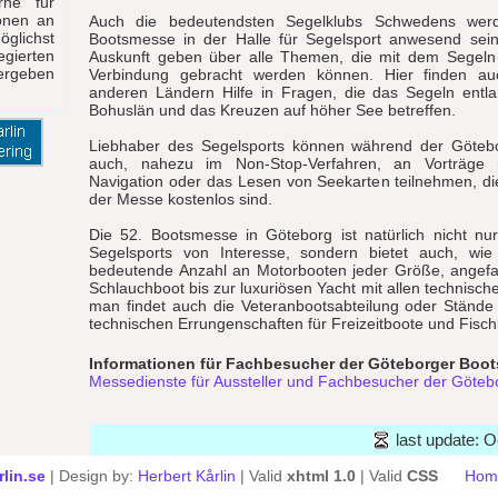
rne für
ionen an
Auch die bedeutendsten Segelklubs Schwedens wer
glichst
Bootsmesse in der Halle für Segelsport anwesend sei
egierten
Auskunft geben über alle Themen, die mit dem Segel
ergeben
Verbindung gebracht werden können. Hier finden a
anderen Ländern Hilfe in Fragen, die das Segeln entl
Bohuslän und das Kreuzen auf höher See betreffen.
Liebhaber des Segelsports können während der Göteb
auch, nahezu im Non-Stop-Verfahren, an Vorträge 
Navigation oder das Lesen von Seekarten teilnehmen, di
der Messe kostenlos sind.
Die 52. Bootsmesse in Göteborg ist natürlich nicht nu
Segelsports von Interesse, sondern bietet auch, wie
bedeutende Anzahl an Motorbooten jeder Größe, angef
Schlauchboot bis zur luxuriösen Yacht mit allen technisch
man findet auch die Veteranbootsabteilung oder Stände
technischen Errungenschaften für Freizeitboote und Fischk
Informationen für Fachbesucher der Göteborger Boo
Messedienste für Aussteller und Fachbesucher der Göte
last update: 
lin.se
| Design by:
Herbert Kårlin
| Valid
xhtml 1.0
| Valid
CSS
Hom