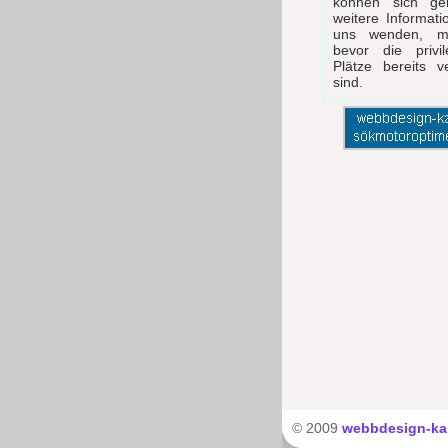
können sich ge
weitere Informat
uns wenden, mö
bevor die privil
Plätze bereits v
sind.
© 2009
webbdesign-kar