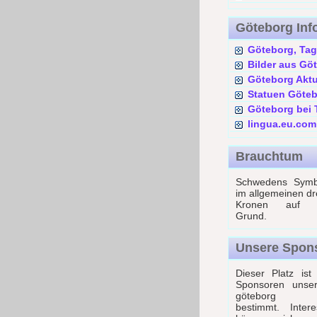
Göteborg Inf
Göteborg, Tag
Bilder aus Gö
Göteborg Aktu
Statuen Göte
Göteborg bei T
lingua.eu.com
Brauchtum
Schwedens Symb
im allgemeinen dr
Kronen auf 
Grund.
Unsere Spon
Dieser Platz ist
Sponsoren unser
göteborg o
bestimmt. Intere